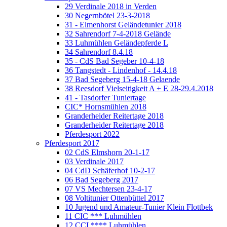
29 Verdinale 2018 in Verden
30 Negernbötel 23-3-2018
31 - Elmenhorst Geländetunier 2018
32 Sahrendorf 7-4-2018 Gelände
33 Luhmühlen Geländepferde L
34 Sahrendorf 8.4.18
35 - CdS Bad Segeber 10-4-18
36 Tangstedt - Lindenhof - 14.4.18
37 Bad Segeberg 15-4-18 Gelaende
38 Reesdorf Vielseitigkeit A + E 28-29.4.2018
41 - Tasdorfer Tuniertage
CIC* Hornsmühlen 2018
Granderheider Reitertage 2018
Granderheider Reitertage 2018
Pferdesport 2022
Pferdesport 2017
02 CdS Elmshorn 20-1-17
03 Verdinale 2017
04 CdD Schäferhof 10-2-17
06 Bad Segeberg 2017
07 VS Mechtersen 23-4-17
08 Voltitunier Ottenbüttel 2017
10 Jugend und Amateur-Tunier Klein Flottbek
11 CIC *** Luhmühlen
12 CCI **** Luhmühlen