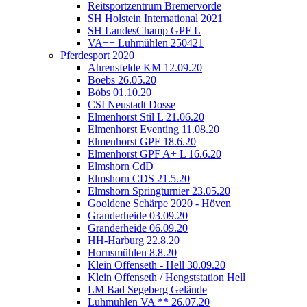
Reitsportzentrum Bremervörde
SH Holstein International 2021
SH LandesChamp GPF L
VA++ Luhmühlen 250421
Pferdesport 2020
Ahrensfelde KM 12.09.20
Boebs 26.05.20
Böbs 01.10.20
CSI Neustadt Dosse
Elmenhorst Stil L 21.06.20
Elmenhorst Eventing 11.08.20
Elmenhorst GPF 18.6.20
Elmenhorst GPF A+ L 16.6.20
Elmshorn CdD
Elmshorn CDS 21.5.20
Elmshorn Springturnier 23.05.20
Gooldene Schärpe 2020 - Höven
Granderheide 03.09.20
Granderheide 06.09.20
HH-Harburg 22.8.20
Hornsmühlen 8.8.20
Klein Offenseth - Hell 30.09.20
Klein Offenseth / Hengststation Hell
LM Bad Segeberg Gelände
Luhmuhlen VA ** 26.07.20