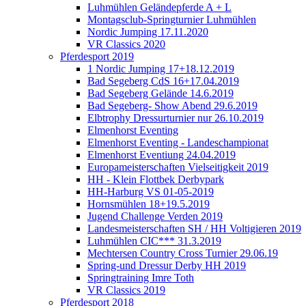
Luhmühlen Geländepferde A + L
Montagsclub-Springturnier Luhmühlen
Nordic Jumping 17.11.2020
VR Classics 2020
Pferdesport 2019
1 Nordic Jumping 17+18.12.2019
Bad Segeberg CdS 16+17.04.2019
Bad Segeberg Gelände 14.6.2019
Bad Segeberg- Show Abend 29.6.2019
Elbtrophy Dressurturnier nur 26.10.2019
Elmenhorst Eventing
Elmenhorst Eventing - Landeschampionat
Elmenhorst Eventiung 24.04.2019
Europameisterschaften Vielseitigkeit 2019
HH - Klein Flottbek Derbypark
HH-Harburg VS 01-05-2019
Hornsmühlen 18+19.5.2019
Jugend Challenge Verden 2019
Landesmeisterschaften SH / HH Voltigieren 2019
Luhmühlen CIC*** 31.3.2019
Mechtersen Country Cross Turnier 29.06.19
Spring-und Dressur Derby HH 2019
Springtraining Imre Toth
VR Classics 2019
Pferdesport 2018