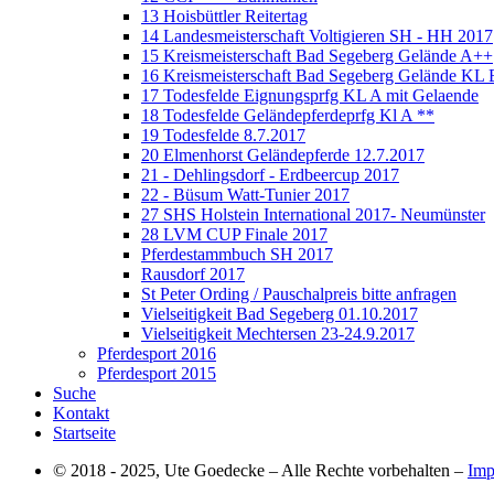
13 Hoisbüttler Reitertag
14 Landesmeisterschaft Voltigieren SH - HH 2017
15 Kreismeisterschaft Bad Segeberg Gelände A++
16 Kreismeisterschaft Bad Segeberg Gelände KL 
17 Todesfelde Eignungsprfg KL A mit Gelaende
18 Todesfelde Geländepferdeprfg Kl A **
19 Todesfelde 8.7.2017
20 Elmenhorst Geländepferde 12.7.2017
21 - Dehlingsdorf - Erdbeercup 2017
22 - Büsum Watt-Tunier 2017
27 SHS Holstein International 2017- Neumünster
28 LVM CUP Finale 2017
Pferdestammbuch SH 2017
Rausdorf 2017
St Peter Ording / Pauschalpreis bitte anfragen
Vielseitigkeit Bad Segeberg 01.10.2017
Vielseitigkeit Mechtersen 23-24.9.2017
Pferdesport 2016
Pferdesport 2015
Suche
Kontakt
Startseite
© 2018 - 2025, Ute Goedecke – Alle Rechte vorbehalten –
Imp