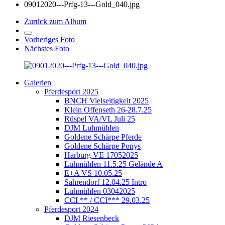
09012020---Prfg-13---Gold_040.jpg
Zurück zum Album
Vorheriges Foto
Nächstes Foto
Galerien
Pferdesport 2025
BNCH Vielseitigkeit 2025
Klein Offenseth 26-28.7.25
Rüspel VA/VL Juli 25
DJM Luhmühlen
Goldene Schärpe Pferde
Goldene Schärpe Ponys
Harburg VE 17052025
Luhmühlen 11.5.25 Gelände A
E+A VS 10.05.25
Sahrendorf 12.04.25 Intro
Luhmühlen 03042025
CCI ** / CCI*** 29.03.25
Pferdesport 2024
DJM Riesenbeck