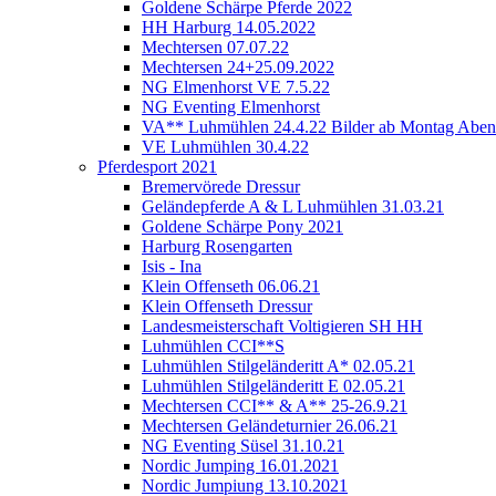
Goldene Schärpe Pferde 2022
HH Harburg 14.05.2022
Mechtersen 07.07.22
Mechtersen 24+25.09.2022
NG Elmenhorst VE 7.5.22
NG Eventing Elmenhorst
VA** Luhmühlen 24.4.22 Bilder ab Montag Abend
VE Luhmühlen 30.4.22
Pferdesport 2021
Bremervörede Dressur
Geländepferde A & L Luhmühlen 31.03.21
Goldene Schärpe Pony 2021
Harburg Rosengarten
Isis - Ina
Klein Offenseth 06.06.21
Klein Offenseth Dressur
Landesmeisterschaft Voltigieren SH HH
Luhmühlen CCI**S
Luhmühlen Stilgeländeritt A* 02.05.21
Luhmühlen Stilgeländeritt E 02.05.21
Mechtersen CCI** & A** 25-26.9.21
Mechtersen Geländeturnier 26.06.21
NG Eventing Süsel 31.10.21
Nordic Jumping 16.01.2021
Nordic Jumpiung 13.10.2021