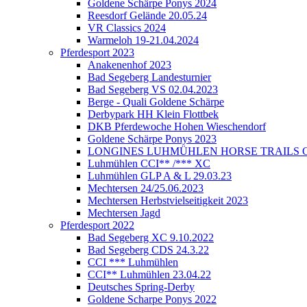
Goldene Schärpe Ponys 2024
Reesdorf Gelände 20.05.24
VR Classics 2024
Warmeloh 19-21.04.2024
Pferdesport 2023
Anakenenhof 2023
Bad Segeberg Landesturnier
Bad Segeberg VS 02.04.2023
Berge - Quali Goldene Schärpe
Derbypark HH Klein Flottbek
DKB Pferdewoche Hohen Wieschendorf
Goldene Schärpe Ponys 2023
LONGINES LUHMÜHLEN HORSE TRAILS C
Luhmühlen CCI** /*** XC
Luhmühlen GLP A & L 29.03.23
Mechtersen 24/25.06.2023
Mechtersen Herbstvielseitigkeit 2023
Mechtersen Jagd
Pferdesport 2022
Bad Segeberg XC 9.10.2022
Bad Segeberg CDS 24.3.22
CCI *** Luhmühlen
CCI** Luhmühlen 23.04.22
Deutsches Spring-Derby
Goldene Scharpe Ponys 2022