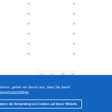
1
2
fahren, gehen wir davon aus, dass Sie damit
tenschutzrichtlinie
.
ptiere die Verwendung von Cookies auf dieser Website
018 - 2025, Ute Goedecke – Alle Rechte vorbehalten –
Impressum
–
Datenschutz