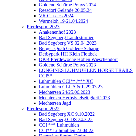
Goldene Schärpe Ponys 2024
Reesdorf Gelände 20.05.24
VR Classics 2024
Warmeloh 19-21.04.2024
Pferdesport 2023
Anakenenhof 2023
Bad Segeberg Landesturnier
Bad Segeberg VS 02.04.2023
Berge - Quali Goldene Schärpe
Derbypark HH Klein Flottbek
DKB Pferdewoche Hohen Wieschendorf
Goldene Schärpe Ponys 2023
LONGINES LUHMÜHLEN HORSE TRAILS
CCI5*
Luhmühlen CCI** /*** XC
Luhmühlen GLP A & L 29.03.23
Mechtersen 24/25.06.2023
Mechtersen Herbstvielseitigkeit 2023
Mechtersen Jagd
Pferdesport 2022
Bad Segeberg XC 9.10.2022
Bad Segeberg CDS 24.3.22
CCI *** Luhmühlen
CCI** Luhmühlen 23.04.22
Deutsches Spring-Derby