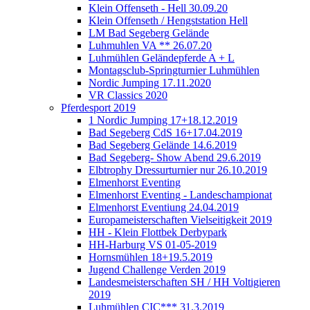
Klein Offenseth - Hell 30.09.20
Klein Offenseth / Hengststation Hell
LM Bad Segeberg Gelände
Luhmuhlen VA ** 26.07.20
Luhmühlen Geländepferde A + L
Montagsclub-Springturnier Luhmühlen
Nordic Jumping 17.11.2020
VR Classics 2020
Pferdesport 2019
1 Nordic Jumping 17+18.12.2019
Bad Segeberg CdS 16+17.04.2019
Bad Segeberg Gelände 14.6.2019
Bad Segeberg- Show Abend 29.6.2019
Elbtrophy Dressurturnier nur 26.10.2019
Elmenhorst Eventing
Elmenhorst Eventing - Landeschampionat
Elmenhorst Eventiung 24.04.2019
Europameisterschaften Vielseitigkeit 2019
HH - Klein Flottbek Derbypark
HH-Harburg VS 01-05-2019
Hornsmühlen 18+19.5.2019
Jugend Challenge Verden 2019
Landesmeisterschaften SH / HH Voltigieren
2019
Luhmühlen CIC*** 31.3.2019