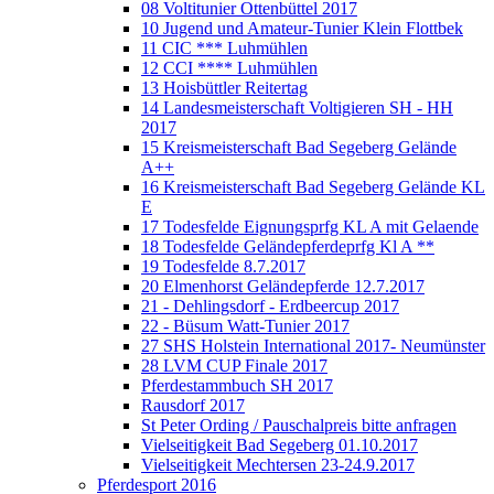
08 Voltitunier Ottenbüttel 2017
10 Jugend und Amateur-Tunier Klein Flottbek
11 CIC *** Luhmühlen
12 CCI **** Luhmühlen
13 Hoisbüttler Reitertag
14 Landesmeisterschaft Voltigieren SH - HH
2017
15 Kreismeisterschaft Bad Segeberg Gelände
A++
16 Kreismeisterschaft Bad Segeberg Gelände KL
E
17 Todesfelde Eignungsprfg KL A mit Gelaende
18 Todesfelde Geländepferdeprfg Kl A **
19 Todesfelde 8.7.2017
20 Elmenhorst Geländepferde 12.7.2017
21 - Dehlingsdorf - Erdbeercup 2017
22 - Büsum Watt-Tunier 2017
27 SHS Holstein International 2017- Neumünster
28 LVM CUP Finale 2017
Pferdestammbuch SH 2017
Rausdorf 2017
St Peter Ording / Pauschalpreis bitte anfragen
Vielseitigkeit Bad Segeberg 01.10.2017
Vielseitigkeit Mechtersen 23-24.9.2017
Pferdesport 2016