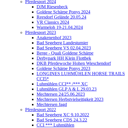
Pferdesport 2024
DJM Riesenbeck
Goldene Schärpe Ponys 2024
Reesdorf Gelände 20.05.24
VR Classics 2024
Warmeloh 19-21.04.2024
Pferdesport 2023
Anakenenhof 2023
Bad Segeberg Landesturnier
Bad Segeberg VS 02.04.2023
Berge - Quali Goldene Schärpe
Derbypark HH Klein Flottbek
DKB Pferdewoche Hohen Wieschendorf
Goldene Schärpe Ponys 2023
LONGINES LUHMÜHLEN HORSE TRAILS
CCI5*
Luhmühlen CCI** /*** XC
Luhmühlen GLP A & L 29.03.23
Mechtersen 24/25.06.2023
Mechtersen Herbstvielseitigkeit 2023
Mechtersen Jagd
Pferdesport 2022
Bad Segeberg XC 9.10.2022
Bad Segeberg CDS 24.3.22
CCI *** Luhmühlen