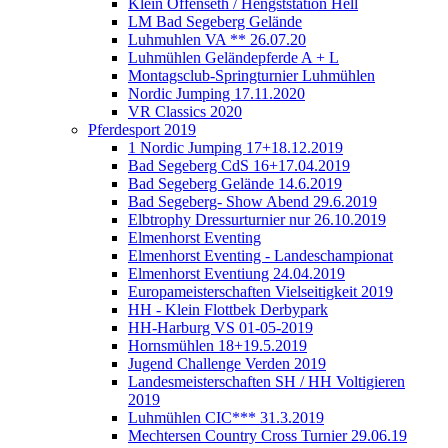
Klein Offenseth / Hengststation Hell
LM Bad Segeberg Gelände
Luhmuhlen VA ** 26.07.20
Luhmühlen Geländepferde A + L
Montagsclub-Springturnier Luhmühlen
Nordic Jumping 17.11.2020
VR Classics 2020
Pferdesport 2019
1 Nordic Jumping 17+18.12.2019
Bad Segeberg CdS 16+17.04.2019
Bad Segeberg Gelände 14.6.2019
Bad Segeberg- Show Abend 29.6.2019
Elbtrophy Dressurturnier nur 26.10.2019
Elmenhorst Eventing
Elmenhorst Eventing - Landeschampionat
Elmenhorst Eventiung 24.04.2019
Europameisterschaften Vielseitigkeit 2019
HH - Klein Flottbek Derbypark
HH-Harburg VS 01-05-2019
Hornsmühlen 18+19.5.2019
Jugend Challenge Verden 2019
Landesmeisterschaften SH / HH Voltigieren
2019
Luhmühlen CIC*** 31.3.2019
Mechtersen Country Cross Turnier 29.06.19