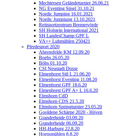
Mechtersen Geländeturnier 26.06.21
NG Eventing Süsel 31.10.21
Nordic Jumping 16.01.2021
Nordic Jumpiung 13.10.2021
Reitsportzentrum Bremervörde
SH Holstein International 2021
SH LandesChamp GPF L
VA++ Luhmühlen 250421
Pferdesport 2020
Ahrensfelde KM 12.09.20
Boebs 26.05.20
Böbs 01.10.20
CSI Neustadt Dosse
Elmenhorst Stil L 21.06.20
Elmenhorst Eventing 11.08.20
Elmenhorst GPF 18.6.20
Elmenhorst GPF A+ L 16.6.20
Elmshorn CdD
Elmshorn CDS 21.5.20
Elmshorn Springturnier 23.05.20
Gooldene Schärpe 2020 - Höven
Granderheide 03.09.20
Granderheide 06.09.20
HH-Harburg 22.8.20
Hornsmühlen 8.8.20