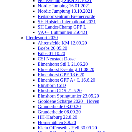
NG Eventing Süsel 31.10.21
Nordic Jumping 16.01.2021
Nordic Jumpiung 13.10.2021
Reitsportzentrum Bremervörde
SH Holstein International 2021
SH LandesChamp GPF L
VA++ Luhmühlen 250421
Pferdesport 2020
Ahrensfelde KM 12.09.20
Boebs 26.05.20
Böbs 01.10.20
CSI Neustadt Dosse
Elmenhorst Stil L 21.06.20
Elmenhorst Eventing 11.08.20
Elmenhorst GPF 18.6.20
Elmenhorst GPF A+ L 16.6.20
Elmshorn CdD
Elmshorn CDS 21.5.20
Elmshorn Springturnier 23.05.20
Gooldene Schärpe 2020 - Höven
Granderheide 03.09.20
Granderheide 06.09.20
HH-Harburg 22.8.20
Hornsmühlen 8.8.20
Klein Offenseth - Hell 30.09.20