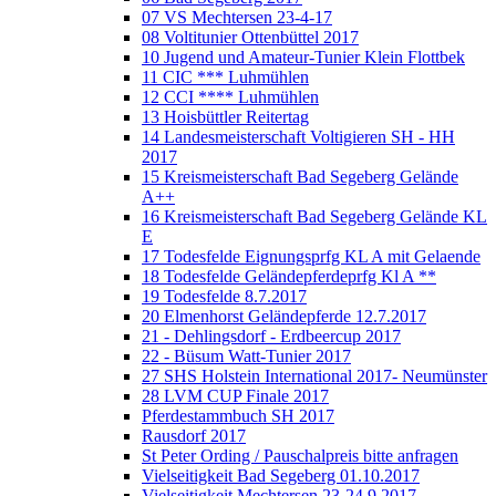
07 VS Mechtersen 23-4-17
08 Voltitunier Ottenbüttel 2017
10 Jugend und Amateur-Tunier Klein Flottbek
11 CIC *** Luhmühlen
12 CCI **** Luhmühlen
13 Hoisbüttler Reitertag
14 Landesmeisterschaft Voltigieren SH - HH
2017
15 Kreismeisterschaft Bad Segeberg Gelände
A++
16 Kreismeisterschaft Bad Segeberg Gelände KL
E
17 Todesfelde Eignungsprfg KL A mit Gelaende
18 Todesfelde Geländepferdeprfg Kl A **
19 Todesfelde 8.7.2017
20 Elmenhorst Geländepferde 12.7.2017
21 - Dehlingsdorf - Erdbeercup 2017
22 - Büsum Watt-Tunier 2017
27 SHS Holstein International 2017- Neumünster
28 LVM CUP Finale 2017
Pferdestammbuch SH 2017
Rausdorf 2017
St Peter Ording / Pauschalpreis bitte anfragen
Vielseitigkeit Bad Segeberg 01.10.2017
Vielseitigkeit Mechtersen 23-24.9.2017