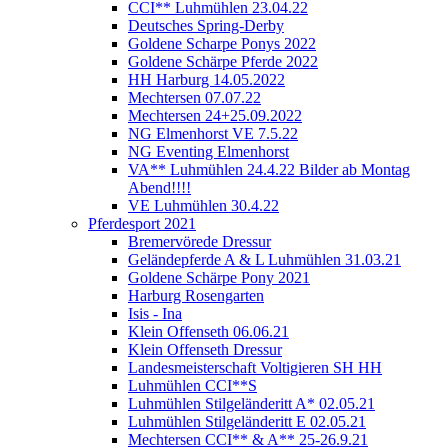
CCI** Luhmühlen 23.04.22
Deutsches Spring-Derby
Goldene Scharpe Ponys 2022
Goldene Schärpe Pferde 2022
HH Harburg 14.05.2022
Mechtersen 07.07.22
Mechtersen 24+25.09.2022
NG Elmenhorst VE 7.5.22
NG Eventing Elmenhorst
VA** Luhmühlen 24.4.22 Bilder ab Montag
Abend!!!!
VE Luhmühlen 30.4.22
Pferdesport 2021
Bremervörede Dressur
Geländepferde A & L Luhmühlen 31.03.21
Goldene Schärpe Pony 2021
Harburg Rosengarten
Isis - Ina
Klein Offenseth 06.06.21
Klein Offenseth Dressur
Landesmeisterschaft Voltigieren SH HH
Luhmühlen CCI**S
Luhmühlen Stilgeländeritt A* 02.05.21
Luhmühlen Stilgeländeritt E 02.05.21
Mechtersen CCI** & A** 25-26.9.21