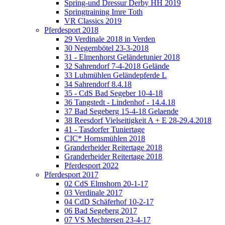
Spring-und Dressur Derby HH 2019
Springtraining Imre Toth
VR Classics 2019
Pferdesport 2018
29 Verdinale 2018 in Verden
30 Negernbötel 23-3-2018
31 - Elmenhorst Geländetunier 2018
32 Sahrendorf 7-4-2018 Gelände
33 Luhmühlen Geländepferde L
34 Sahrendorf 8.4.18
35 - CdS Bad Segeber 10-4-18
36 Tangstedt - Lindenhof - 14.4.18
37 Bad Segeberg 15-4-18 Gelaende
38 Reesdorf Vielseitigkeit A + E 28-29.4.2018
41 - Tasdorfer Tuniertage
CIC* Hornsmühlen 2018
Granderheider Reitertage 2018
Granderheider Reitertage 2018
Pferdesport 2022
Pferdesport 2017
02 CdS Elmshorn 20-1-17
03 Verdinale 2017
04 CdD Schäferhof 10-2-17
06 Bad Segeberg 2017
07 VS Mechtersen 23-4-17