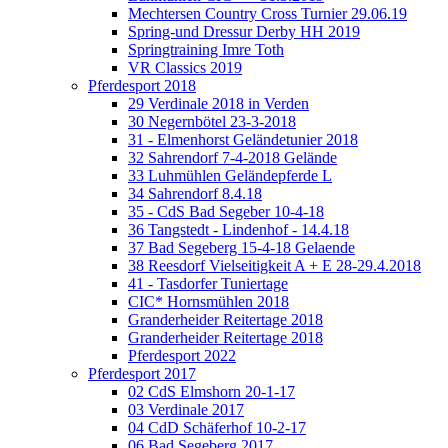
Mechtersen Country Cross Turnier 29.06.19
Spring-und Dressur Derby HH 2019
Springtraining Imre Toth
VR Classics 2019
Pferdesport 2018
29 Verdinale 2018 in Verden
30 Negernbötel 23-3-2018
31 - Elmenhorst Geländetunier 2018
32 Sahrendorf 7-4-2018 Gelände
33 Luhmühlen Geländepferde L
34 Sahrendorf 8.4.18
35 - CdS Bad Segeber 10-4-18
36 Tangstedt - Lindenhof - 14.4.18
37 Bad Segeberg 15-4-18 Gelaende
38 Reesdorf Vielseitigkeit A + E 28-29.4.2018
41 - Tasdorfer Tuniertage
CIC* Hornsmühlen 2018
Granderheider Reitertage 2018
Granderheider Reitertage 2018
Pferdesport 2022
Pferdesport 2017
02 CdS Elmshorn 20-1-17
03 Verdinale 2017
04 CdD Schäferhof 10-2-17
06 Bad Segeberg 2017