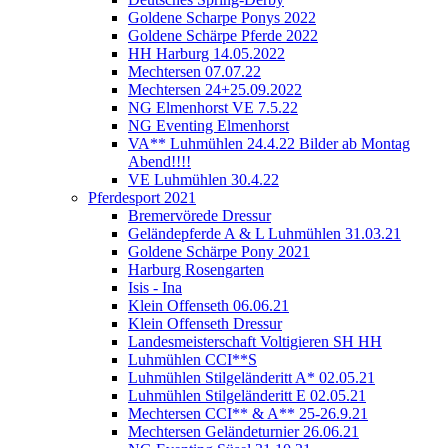
Goldene Scharpe Ponys 2022
Goldene Schärpe Pferde 2022
HH Harburg 14.05.2022
Mechtersen 07.07.22
Mechtersen 24+25.09.2022
NG Elmenhorst VE 7.5.22
NG Eventing Elmenhorst
VA** Luhmühlen 24.4.22 Bilder ab Montag
Abend!!!!
VE Luhmühlen 30.4.22
Pferdesport 2021
Bremervörede Dressur
Geländepferde A & L Luhmühlen 31.03.21
Goldene Schärpe Pony 2021
Harburg Rosengarten
Isis - Ina
Klein Offenseth 06.06.21
Klein Offenseth Dressur
Landesmeisterschaft Voltigieren SH HH
Luhmühlen CCI**S
Luhmühlen Stilgeländeritt A* 02.05.21
Luhmühlen Stilgeländeritt E 02.05.21
Mechtersen CCI** & A** 25-26.9.21
Mechtersen Geländeturnier 26.06.21